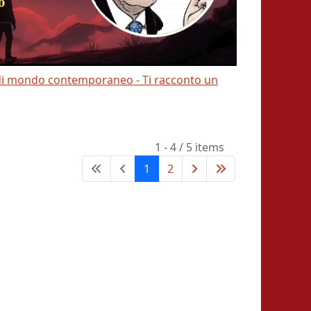
di mondo contemporaneo - Ti racconto un
1 - 4 / 5 items
1
2