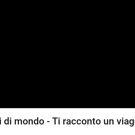
i di mondo - Ti racconto un viag