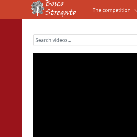
The competition