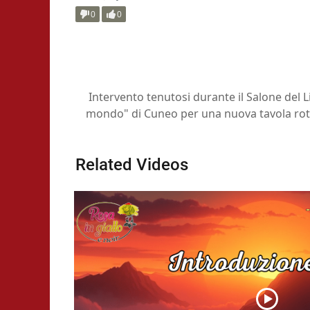
0
0
Intervento tenutosi durante il Salone del L
mondo" di Cuneo per una nuova tavola roton
Related Videos