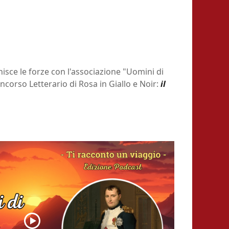
nisce le forze con l'associazione "Uomini di
corso Letterario di Rosa in Giallo e Noir:
il