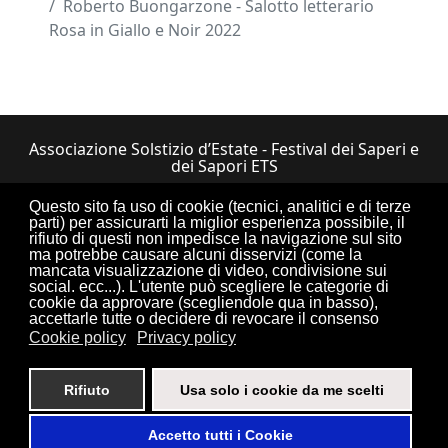
Roberto Buongarzone - Salotto letterario
Rosa in Giallo e Noir 2022
Associazione Solstizio d’Estate - Festival dei Saperi e
dei Sapori ETS
Via Lupiano, 7 - 12050 Bosia (CN) • Tel.
Questo sito fa uso di cookie (tecnici, analitici e di terze
0173.33.525
•
CF: 90034550047
parti) per assicurarti la miglior esperienza possibile, il
rifiuto di questi non impedisce la navigazione sul sito
ma potrebbe causare alcuni disservizi (come la
mancata visualizzazione di video, condivisione sui
social. ecc...). L'utente può scegliere le categorie di
cookie da approvare (scegliendole qua in basso),
Torna su
accettarle tutte o decidere di revocare il consenso
Cookie policy
Privacy policy
Rifiuto
Usa solo i cookie da me scelti
Login
Sitemap
Crediti
Privacy Policy
Accetto tutti i Cookie