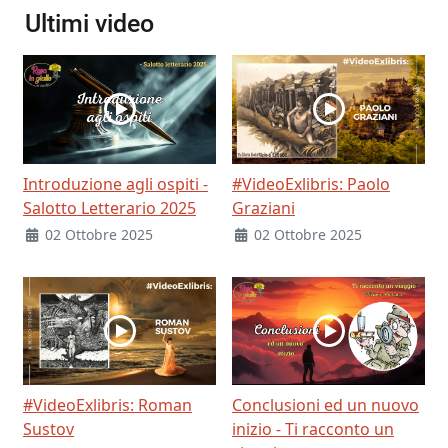
Ultimi video
Introduzione agli ospiti -
#VideoExlibris: Paolo
Salotto Letterario 2025
Graziani
02 Ottobre 2025
02 Ottobre 2025
#VideoExlibris: Roman
Conclusioni ed un nuovo
Sustov
inizio - Ti racconto un