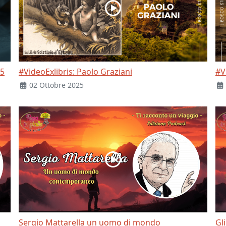
25
#VideoExlibris: Paolo Graziani
#V
02 Ottobre 2025
Sergio Mattarella un uomo di mondo
Gl