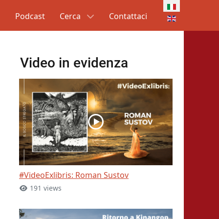
Seleziona la tua l
g
Podcast
Cerca
Contattaci
Video in evidenza
#VideoExlibris: Roman Sustov
191 views