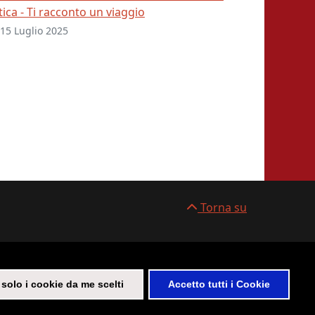
tica - Ti racconto un viaggio
15 Luglio 2025
Torna su
solo i cookie da me scelti
Accetto tutti i Cookie
icy