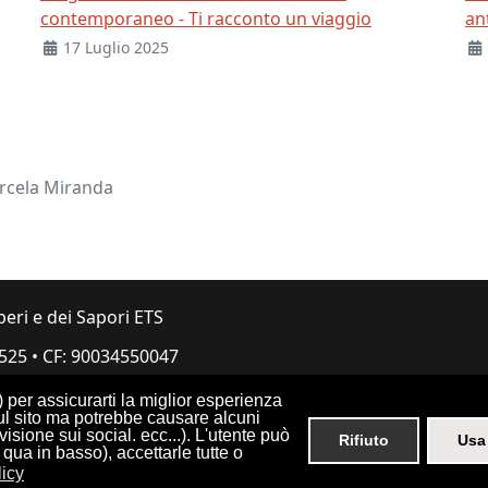
contemporaneo - Ti racconto un viaggio
an
17 Luglio 2025
arcela Miranda
peri e dei Sapori ETS
.525
•
CF: 90034550047
i) per assicurarti la miglior esperienza
sul sito ma potrebbe causare alcuni
sione sui social. ecc...). L'utente può
Rifiuto
Usa 
qua in basso), accettarle tutte o
gin
Sitemap
Crediti
Privacy Policy
Cookie Pol
licy