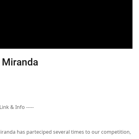
a Miranda
 Link & Info -----
iranda has parteciped several times to our competition,