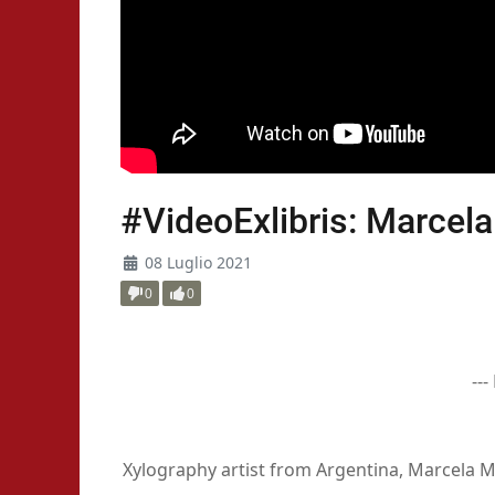
#VideoExlibris: Marcel
08 Luglio 2021
0
0
---
Xylography artist from Argentina, Marcela M