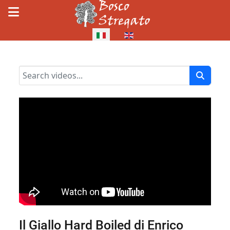
Seleziona la tua lingua
Il Giallo Hard Boiled di Enrico