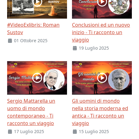
#VideoExlibris: Roman
Conclusioni ed un nuovo
Sustov
inizio - Ti racconto un
viaggio
01 Ottobre 2025
19 Luglio 2025
Sergio Mattarella un
Gli uomini di mondo
uomo di mondo
nella storia moderna ed
contemporaneo - Ti
antica - Ti racconto un
racconto un viaggio
viaggio
17 Luglio 2025
15 Luglio 2025