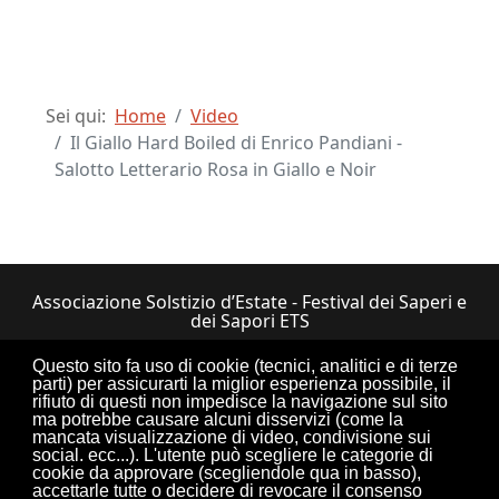
Sei qui:
Home
Video
Il Giallo Hard Boiled di Enrico Pandiani -
Salotto Letterario Rosa in Giallo e Noir
Associazione Solstizio d’Estate - Festival dei Saperi e
dei Sapori ETS
Via Lupiano, 7 - 12050 Bosia (CN) • Tel.
Questo sito fa uso di cookie (tecnici, analitici e di terze
0173.33.525
•
CF: 90034550047
parti) per assicurarti la miglior esperienza possibile, il
rifiuto di questi non impedisce la navigazione sul sito
ma potrebbe causare alcuni disservizi (come la
mancata visualizzazione di video, condivisione sui
social. ecc...). L'utente può scegliere le categorie di
cookie da approvare (scegliendole qua in basso),
Torna su
accettarle tutte o decidere di revocare il consenso