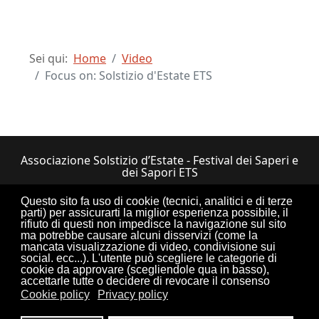
Sei qui:
Home
Video
Focus on: Solstizio d'Estate ETS
Associazione Solstizio d’Estate - Festival dei Saperi e
dei Sapori ETS
Via Lupiano, 7 - 12050 Bosia (CN) • Tel.
Questo sito fa uso di cookie (tecnici, analitici e di terze
0173.33.525
•
CF: 90034550047
parti) per assicurarti la miglior esperienza possibile, il
rifiuto di questi non impedisce la navigazione sul sito
ma potrebbe causare alcuni disservizi (come la
mancata visualizzazione di video, condivisione sui
social. ecc...). L'utente può scegliere le categorie di
cookie da approvare (scegliendole qua in basso),
Torna su
accettarle tutte o decidere di revocare il consenso
Cookie policy
Privacy policy