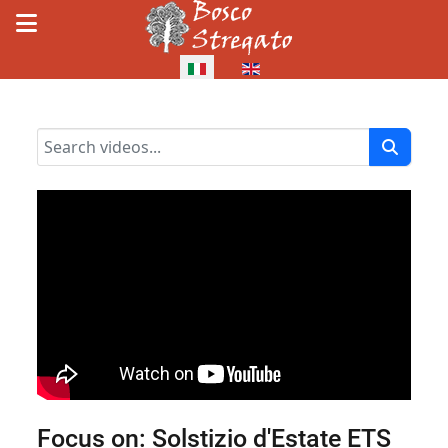
Seleziona la tua lingua
Focus on: Solstizio d'Estate ETS