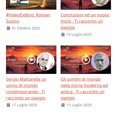
#VideoExlibris: Roman
Conclusioni ed un nuovo
Sustov
inizio - Ti racconto un
viaggio
01 Ottobre 2025
19 Luglio 2025
Sergio Mattarella un
Gli uomini di mondo
uomo di mondo
nella storia moderna ed
contemporaneo - Ti
antica - Ti racconto un
racconto un viaggio
viaggio
17 Luglio 2025
15 Luglio 2025