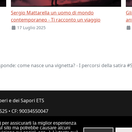
Sergio Mattarella un uomo di mondo
Gl
contemporaneo - Ti racconto un viaggio
an
17 Luglio 2025
isponde: come nasce una vignetta? - I percorsi della satira 
peri e dei Sapori ETS
.525
•
CF: 90034550047
i) per assicurarti la miglior esperienza
sul sito ma potrebbe causare alcuni