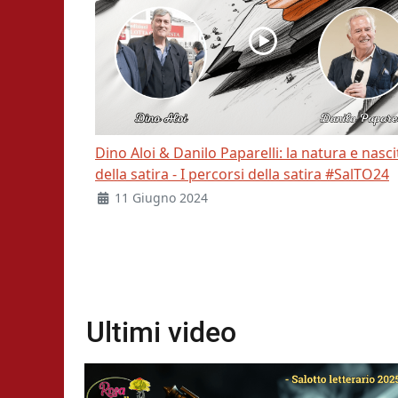
Dino Aloi & Danilo Paparelli: la natura e nasci
della satira - I percorsi della satira #SalTO24
11 Giugno 2024
Ultimi video