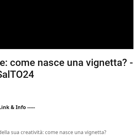
de: come nasce una vignetta? -
#SalTO24
 Link & Info -----
i della sua creatività: come nasce una vignetta?