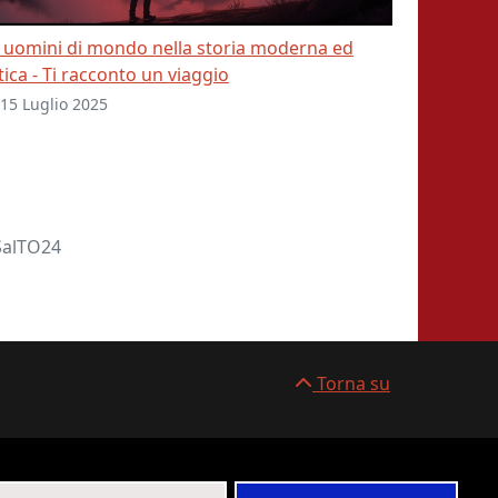
i uomini di mondo nella storia moderna ed
tica - Ti racconto un viaggio
15 Luglio 2025
#SalTO24
Torna su