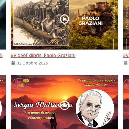
25
#VideoExlibris: Paolo Graziani
#V
02 Ottobre 2025