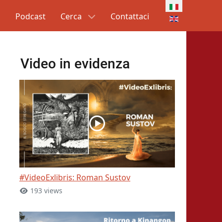
Seleziona la tua l
g
Podcast
Cerca
Contattaci
Video in evidenza
#VideoExlibris: Roman Sustov
193 views