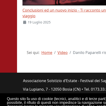
Conclusioni ed un nuovo inizio - Ti racconto un
viaggio
19 Luglio 2025
Sei qui:
Home
Video
Danilo Paparelli r
Associazione Solstizio d’Estate - Festival dei Sa
Via Lupiano, 7 - 12050 Bosia (CN) • Tel. 0173.33
Questo sito fa uso di cookie (tecnici, analitici e di terze part
possibile, il rifiuto di questi non impedisce la navigazione 