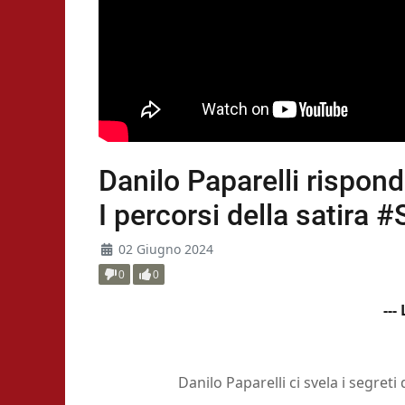
Danilo Paparelli rispon
I percorsi della satira 
02 Giugno 2024
0
0
---
Danilo Paparelli ci svela i segret